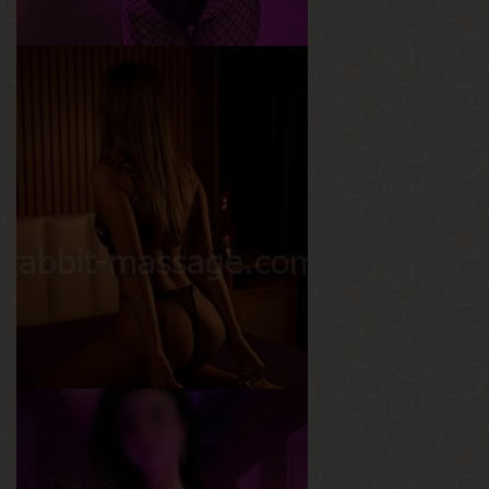
Регина
Возраст
19
Рост
170 см
Вес
55 кг
Грудь
3-й