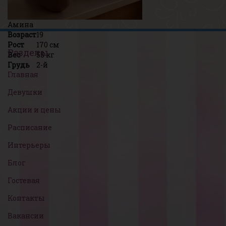
Амина
Возраст
19
Рост
170 см
Разделы
Вес
55 кг
Грудь
2-й
Главная
Девушки
Акции и цены
Расписание
Интерьеры
Блог
Гостевая
Контакты
Вакансии