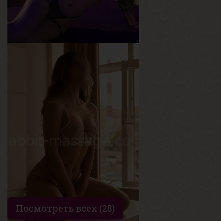
Ева
Возраст
24
Рост
175 см
Вес
55 кг
Грудь
2-й
Посмотреть всех (28)