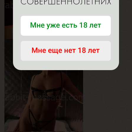
Аня
Возраст
20
Рост
156 см
Вес
40 кг
Грудь
1-й