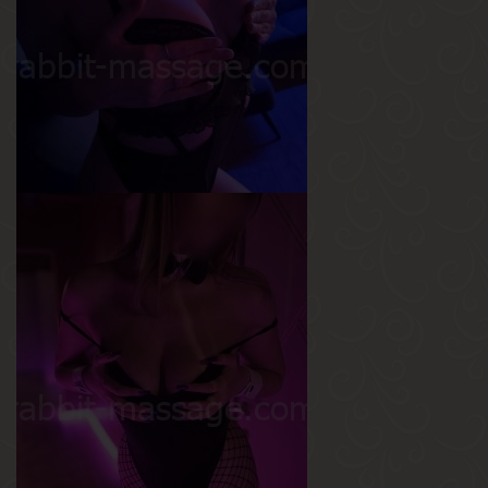
Вес
53 кг
Грудь
2-й
Карина
Возраст
22
Рост
170 см
Вес
55 кг
Грудь
2-й