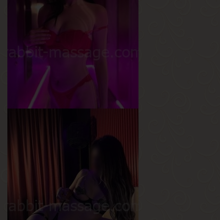
Саша
Возраст
26
Рост
168 см
Вес
55 кг
Грудь
3-й
Кира
Возраст
20
Рост
168 см
Вес
49 кг
Грудь
2.5-й