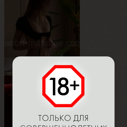
Катя
Возраст
25
Рост
170 см
Вес
50 кг
Грудь
1-й