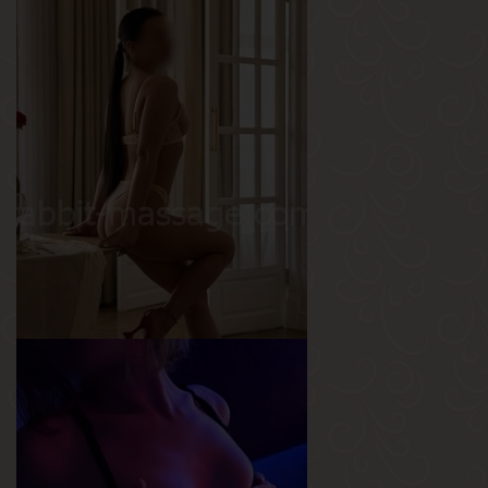
Мари
Возраст
19
Рост
168 см
Вес
53 кг
Грудь
1.5-й
Полина
Возраст
26
Рост
165 см