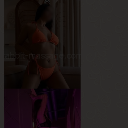
Катя
Возраст
25
Рост
170 см
Вес
50 кг
Грудь
1-й
Алиса
Возраст
25
Рост
167 см