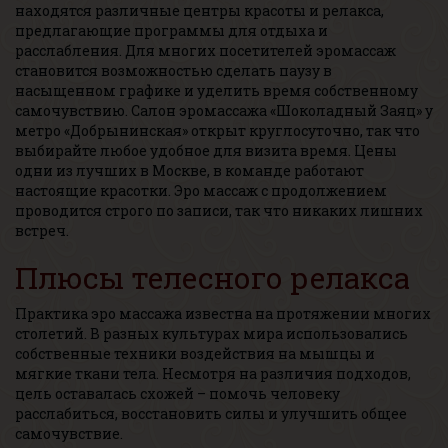
находятся различные центры красоты и релакса,
предлагающие программы для отдыха и
расслабления. Для многих посетителей эромассаж
становится возможностью сделать паузу в
насыщенном графике и уделить время собственному
самочувствию. Салон эромассажа «Шоколадный Заяц» у
метро «Добрынинская» открыт круглосуточно, так что
выбирайте любое удобное для визита время. Цены
одни из лучших в Москве, в команде работают
настоящие красотки. Эро массаж с продолжением
проводится строго по записи, так что никаких лишних
встреч.
Плюсы телесного релакса
Практика эро массажа известна на протяжении многих
столетий. В разных культурах мира использовались
собственные техники воздействия на мышцы и
мягкие ткани тела. Несмотря на различия подходов,
цель оставалась схожей – помочь человеку
расслабиться, восстановить силы и улучшить общее
самочувствие.