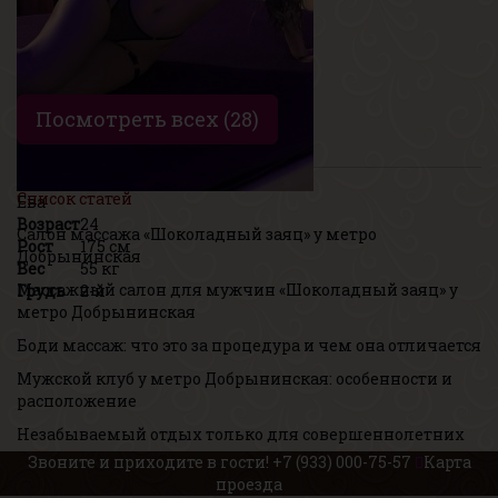
Посмотреть всех (28)
Список статей
Ева
Возраст
24
Салон массажа «Шоколадный заяц» у метро
Рост
175 см
Добрынинская
Вес
55 кг
Массажный салон для мужчин «Шоколадный заяц» у
Грудь
2-й
метро Добрынинская
Боди массаж: что это за процедура и чем она отличается
Мужской клуб у метро Добрынинская: особенности и
расположение
Незабываемый отдых только для совершеннолетних
Звоните и приходите в гости!
+7 (933) 000-75-57
Карта
проезда