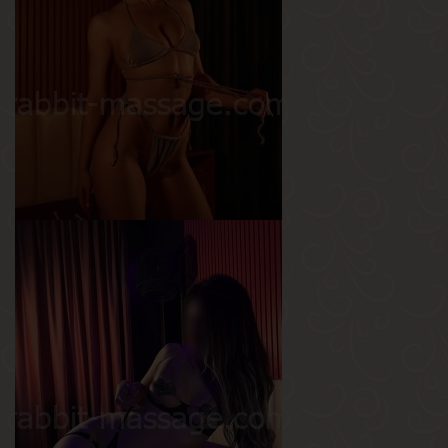
Анжелика
Возраст
23
Рост
165 см
Вес
58 кг
Грудь
3-й
Лора
Возраст
20
Рост
168 см
Вес
48 кг
Грудь
2-й