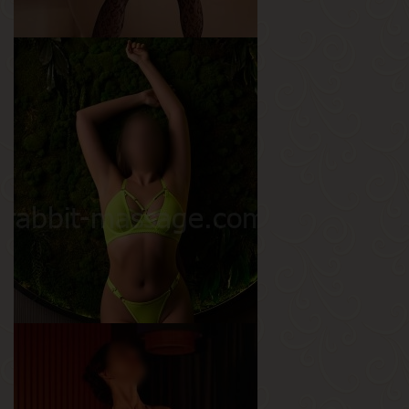
Аврора
Возраст
26
Рост
170 см
Вес
57 кг
Грудь
3-й