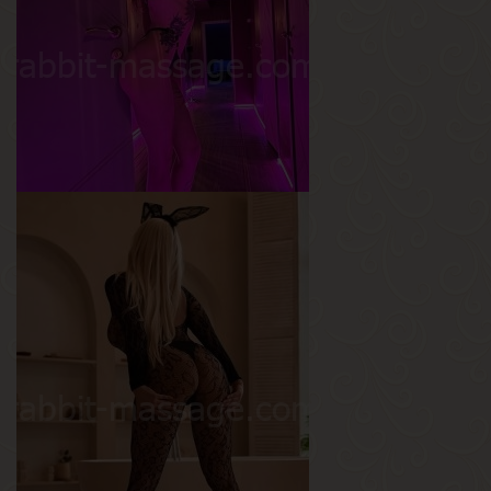
Вес
58 кг
Грудь
4-й
Дарина
Возраст
20
Рост
165 см
Вес
45 кг
Грудь
2-й