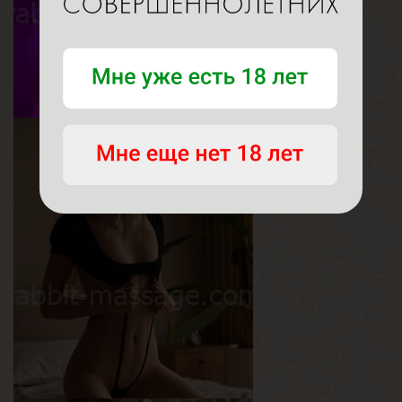
Кира
Возраст
20
Рост
168 см
Вес
49 кг
Грудь
2.5-й