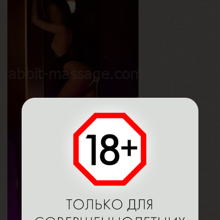
Регина
Возраст
19
Рост
170 см
Вес
55 кг
Грудь
3-й
Мия
Возраст
22
Рост
155 см
Вес
45 кг
Грудь
1.5-й