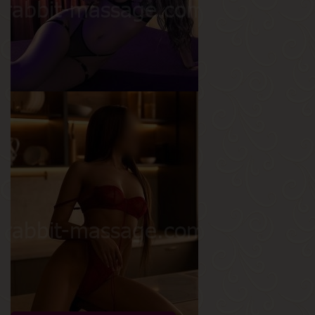
Ева
Возраст
24
Рост
175 см
Вес
55 кг
Грудь
2-й