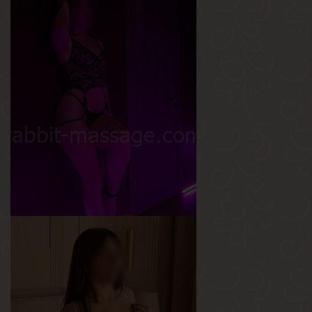
Вика
Возраст
22
Рост
168 см