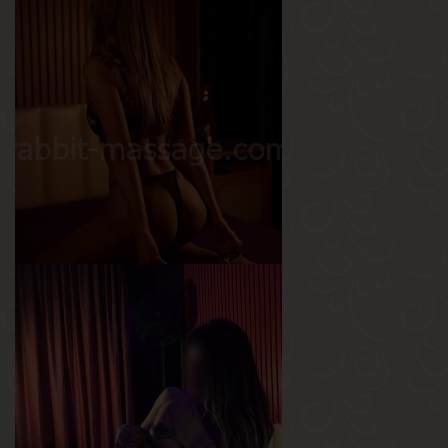
Кира
Возраст
20
Рост
168 см
Вес
49 кг
Грудь
2.5-й
Саша
Возраст
26
Рост
168 см
Вес
55 кг
Грудь
3-й