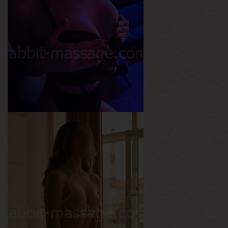
Марина
Возраст
21
Рост
166 см
Вес
53 кг
Грудь
2-й
Карина
Возраст
22
Рост
170 см
Вес
55 кг
Грудь
2-й