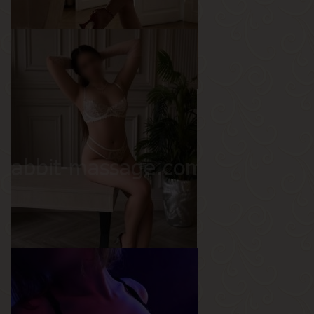
Полина
Возраст
26
Рост
165 см
Вес
53 кг
Грудь
2-й