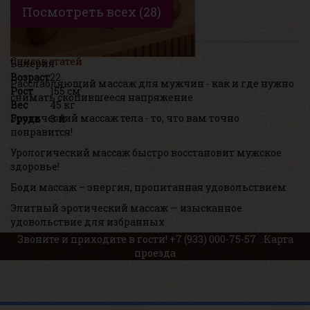
Посмотреть всех (28)
Список статей
Валерия
Возраст
22
Расслабляющий массаж для мужчин - как и где нужно
Рост
155 см
снимать скопившееся напряжение
Вес
45 кг
Эротический массаж тела - то, что вам точно
Грудь
3-й
понравится!
Урологический массаж быстро восстановит мужское
здоровье!
Боди массаж – энергия, пропитанная удовольствием
Элитный эротический массаж — изысканное
удовольствие для избранных
Звоните и приходите в гости!
+7 (933) 000-75-57
Карта
проезда