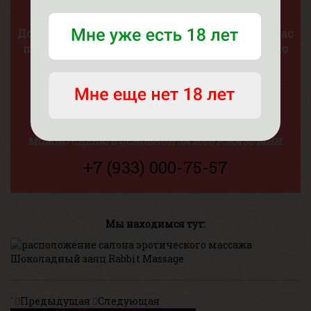
"ВЕТОЧКА САКУРЫ"
Дополнение, в котором мастерица осыплет вас
поцелуями и нежными прикосновениями ко
всему телу своим язычком.
СТОИМОСТЬ: 1000 РУБЛЕЙ
ДЛИТЕЛЬНОСТЬ: ДО 15 МИНУТ
МОЖНО СДЕЛАТЬ ОСНОВНОЙ ЗА 2000 Р. НА 30 МИН.
+7 (933) 000-75-57
Мы находимся тут:
`
Предыдущая
Следующая