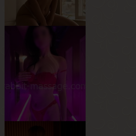
Амина
Возраст
19
Рост
170 см
Вес
55 кг
Грудь
2-й