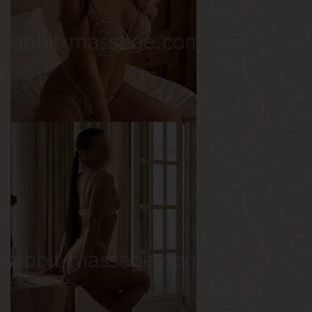
Вес
60 кг
Грудь
1-й
Мила
Возраст
25
Рост
175 см
Вес
65 кг
Грудь
4-й