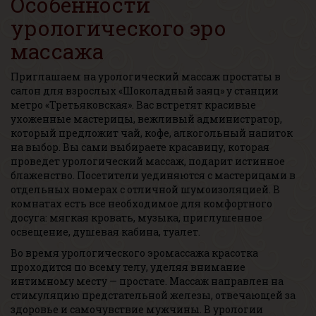
Особенности
урологического эро
массажа
Приглашаем на урологический массаж простаты в
салон для взрослых «Шоколадный заяц» у станции
метро «Третьяковская». Вас встретят красивые
ухоженные мастерицы, вежливый администратор,
который предложит чай, кофе, алкогольный напиток
на выбор. Вы сами выбираете красавицу, которая
проведет урологический массаж, подарит истинное
блаженство. Посетители уединяются с мастерицами в
отдельных номерах с отличной шумоизоляцией. В
комнатах есть все необходимое для комфортного
досуга: мягкая кровать, музыка, приглушенное
освещение, душевая кабина, туалет.
Во время урологического эромассажа красотка
проходится по всему телу, уделяя внимание
интимному месту — простате. Массаж направлен на
стимуляцию предстательной железы, отвечающей за
здоровье и самочувствие мужчины. В урологии