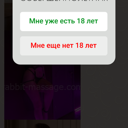
Алиса
Возраст
25
Рост
167 см
Вес
58 кг
Грудь
4-й