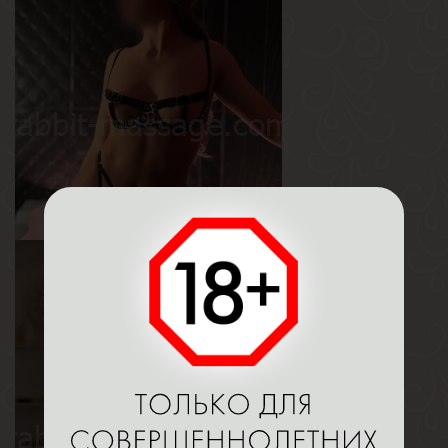
Полина
Возраст
26
Рост
165 см
Вес
53 кг
Грудь
2-й
Мари
Возраст
19
Рост
168 см
Вес
53 кг
Грудь
1.5-й