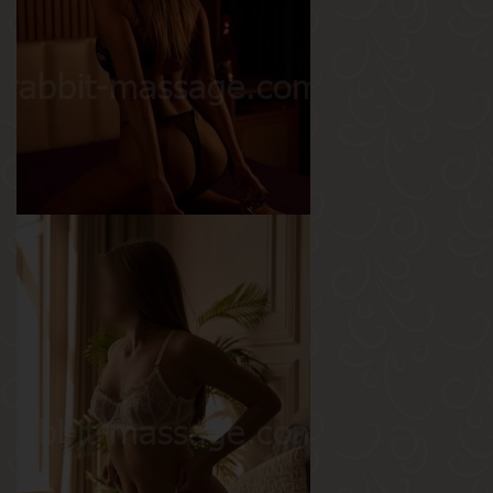
Рост
165 см
Вес
60 кг
Грудь
4-й
Саша
Возраст
26
Рост
168 см
Вес
55 кг
Грудь
3-й