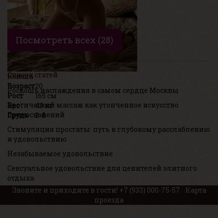
Посмотреть всех (28)
Список статей
Ксюша
Возраст
20
Роскошь наслаждения в самом сердце Москвы
Рост
165 см
Эротический массаж как утонченное искусство
Вес
48 кг
прикосновений
Грудь
2-й
Стимуляция простаты: путь к глубокому расслаблению
и удовольствию
Незабываемое удовольствие
Сексуальное удовольствие для ценителей элитного
отдыха
Звоните и приходите в гости!
+7 (933) 000-75-57
Карта
проезда