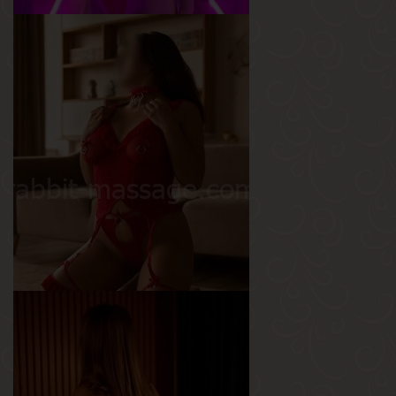
Кира
Возраст
20
Рост
168 см
Вес
49 кг
Грудь
2.5-й
Нелли
Возраст
25