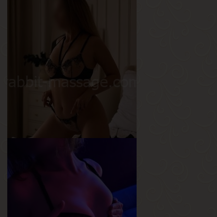
Вика
Возраст
22
Рост
168 см
Вес
60 кг
Грудь
1-й
Стелла
Возраст
35
Рост
168 см
Вес
56 кг