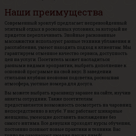
Наши преимущества
Современный эроклуб предлагает непревзойденный
элитный отдых в роскошных условиях, за который не
придется переплачивать. Знойные раскованные
массажистки используют разные техники ублажения и
расслабления, умеют находить подход к клиентам. Мы
гарантируем отменное качество сервиса, доступность
цен на услуги. Посетитель может насладиться
разными видами эропрактик, выбрать дополнение к
основной программе на свой вкус. В заведении
стильная клубная неоновая подсветка, роскошная
атмосфера, уютные номера для досуга.
Вы можете выбрать красавицу заранее на сайте, изучив
анкеты сотрудник. Также посетителям
предоставляется возможность посмотреть на чаровниц
непосредственно в клубе. У нас работают шикарные
женщины, умеющие доставить наслаждение без
самого интима. Все девушки проходят курсы обучения,
постоянно познают новые практики и техники. Вас
точно не разочаруют умения наших нимф!