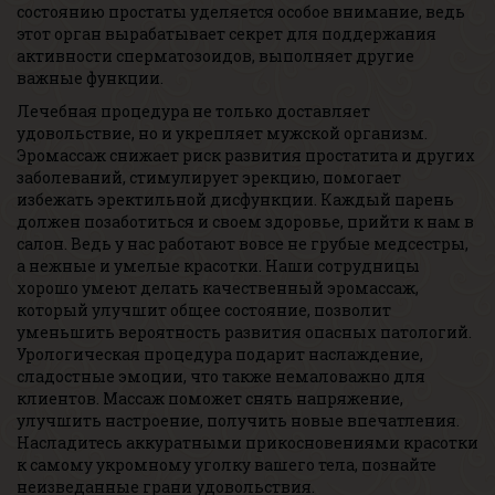
состоянию простаты уделяется особое внимание, ведь
этот орган вырабатывает секрет для поддержания
активности сперматозоидов, выполняет другие
важные функции.
Лечебная процедура не только доставляет
удовольствие, но и укрепляет мужской организм.
Эромассаж снижает риск развития простатита и других
заболеваний, стимулирует эрекцию, помогает
избежать эректильной дисфункции. Каждый парень
должен позаботиться и своем здоровье, прийти к нам в
салон. Ведь у нас работают вовсе не грубые медсестры,
а нежные и умелые красотки. Наши сотрудницы
хорошо умеют делать качественный эромассаж,
который улучшит общее состояние, позволит
уменьшить вероятность развития опасных патологий.
Урологическая процедура подарит наслаждение,
сладостные эмоции, что также немаловажно для
клиентов. Массаж поможет снять напряжение,
улучшить настроение, получить новые впечатления.
Насладитесь аккуратными прикосновениями красотки
к самому укромному уголку вашего тела, познайте
неизведанные грани удовольствия.