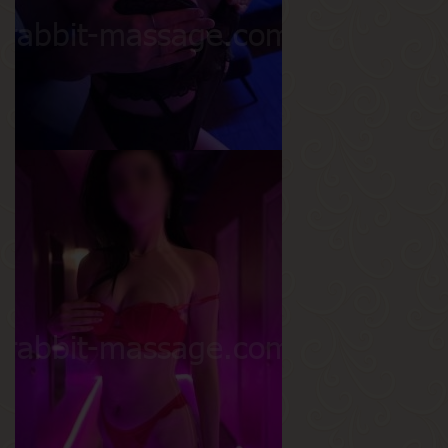
Грудь
1-й
Карина
Возраст
22
Рост
170 см
Вес
55 кг
Грудь
2-й