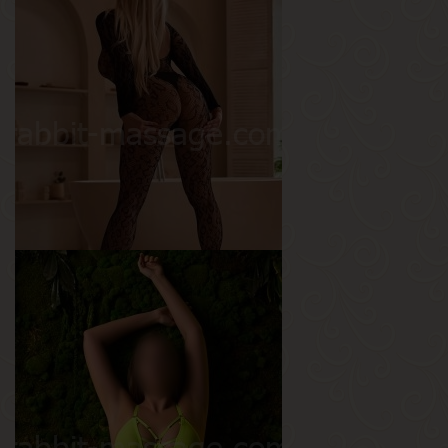
Дарина
Возраст
20
Рост
165 см
Вес
45 кг
Грудь
2-й
Аврора
Возраст
26
Рост
170 см
Вес
57 кг
Грудь
3-й