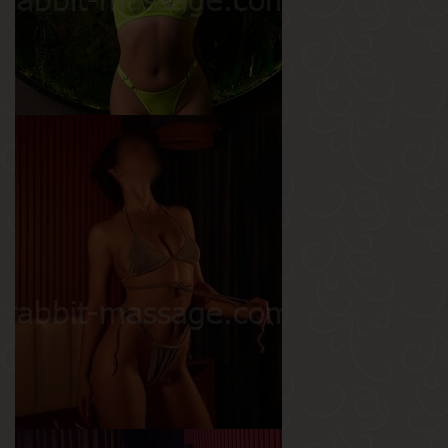
Анжелика
Возраст
23
Рост
165 см
Вес
58 кг
Грудь
3-й