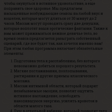
чтобы окунуться в истинное удовольствие, а еще
поправить свое здоровье. Мы предлагаем
насыщенные возбуждающие сеансы на любой вкус и
кошелек, которые могут длиться от 30 минут до 2
часов. Массаж могут проводить сразу две девушки,
которые воплотят ваши эротические фантазии. Также к
вам может прижиматься нежное девичье тело, во
время сеанса предлагается разыграть собственный
сценарий, где все будет так, как хочется именно вам!
При этом любая программа включает обязательные
элементы:
Подготовка тела к расслаблению, без которого
невозможно добиться хорошего результата.
Мягкие поглаживания, похлопывания,
растирания и другие приемы классического
массажа.
Массаж интимной области, который подарит
незабываемые эмоции, позволит ощутить
истинное наслаждение, освободить
накопившуюся энергию, усилить кровоток в
области малого таза.
Душ в отдельной кабинке, который позволит телу