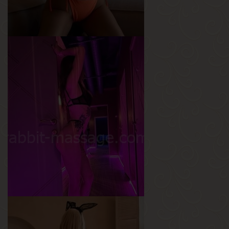
Алиса
Возраст
25
Рост
167 см
Вес
58 кг
Грудь
4-й