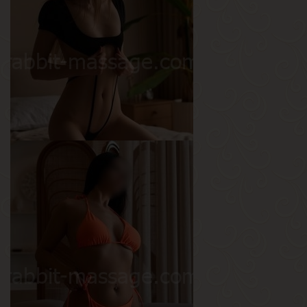
Возраст
20
Рост
168 см
Вес
49 кг
Грудь
2.5-й
Катя
Возраст
25
Рост
170 см
Вес
50 кг
Грудь
1-й