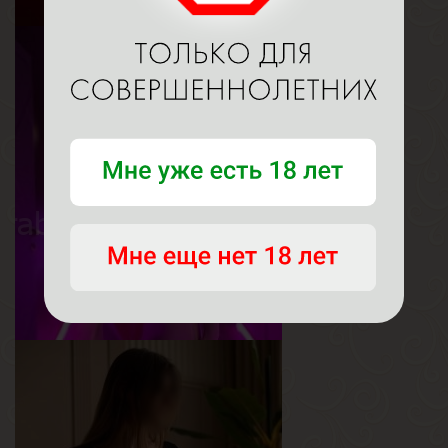
Мия
Возраст
22
Рост
155 см
Вес
45 кг
Грудь
1.5-й
Кира