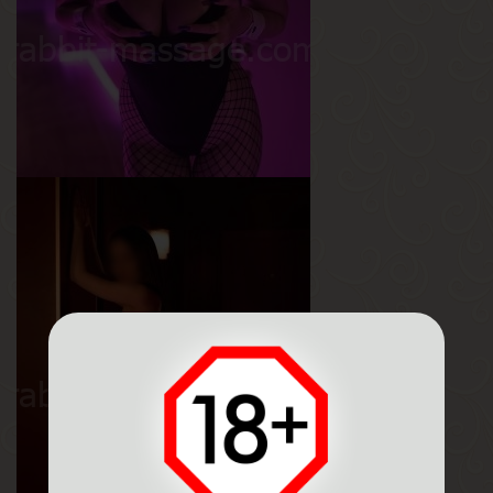
Регина
Возраст
19
Рост
170 см
Вес
55 кг
Грудь
3-й