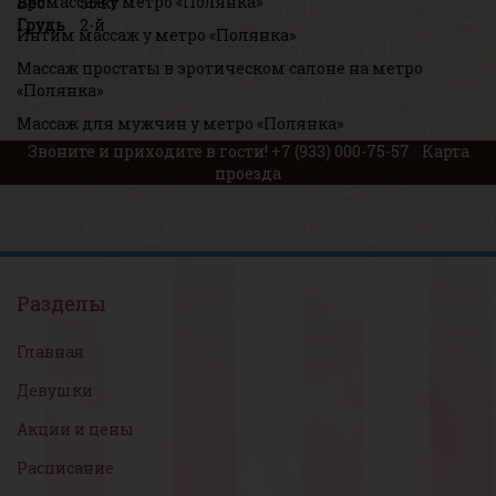
Эромассаж у метро «Полянка»
Вес
55 кг
Грудь
2-й
Интим массаж у метро «Полянка»
Массаж простаты в эротическом салоне на метро
«Полянка»
Массаж для мужчин у метро «Полянка»
Звоните и приходите в гости!
+7 (933) 000-75-57
Карта
проезда
Разделы
Главная
Девушки
Акции и цены
Расписание