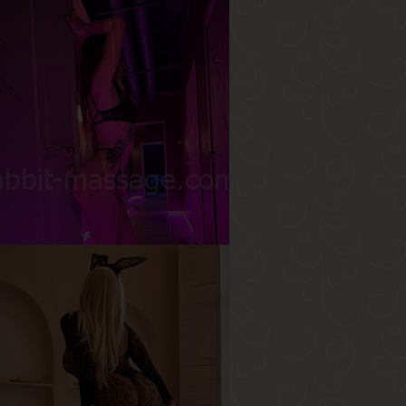
ари
озраст
19
ост
168 см
ес
53 кг
рудь
1.5-й
арина
озраст
20