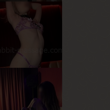
арина
озраст
21
ост
166 см
ес
53 кг
рудь
2-й
ня
озраст
20