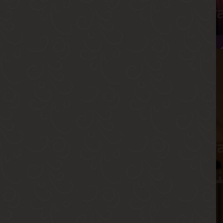
Р
В
Г
Е
В
Р
В
Г