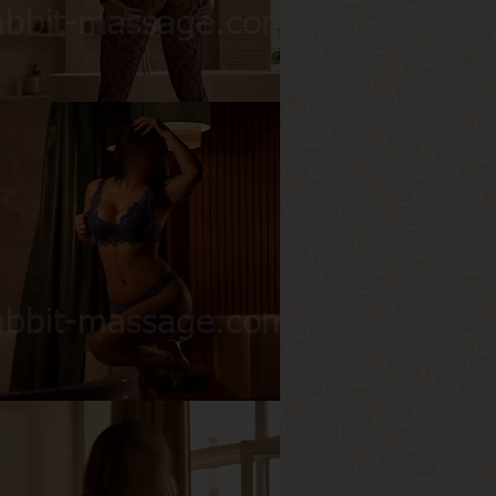
ост
165 см
ес
45 кг
рудь
2-й
врора
озраст
26
ост
170 см
ес
57 кг
рудь
3-й