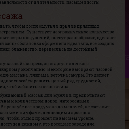
 зависимости от длительности, насыщенности.
ссажа
а то, чтобы гости ощутили прилив приятных
астроением. Существует неограниченное количество
авят острых ощущений, внесут разнообразие, сделают
М
 заяц» обстановка оформлена идеально, все создано
В
елакс, блаженство, перенеслись на достойный
Р
В
Г
часовой экспресс, он стартует с легкого
шикарному окончанию. Некоторые выбирают часовой
оди-массажа, лингама, веточка сакуры. Это делает
дарт способен решить целый ряд трудностей,
я, чтоб избавиться от негатива.
озбуждающий массаж для мужчин, предпочитают
ичным количеством допов, интересными
эроклубе все продумано до мелочей, не составит
екрасными нимфами, делающими эросеанс
Д
ия, чтобы отдых прошел на высшем уровне,
В
доступен каждому, кто посещает заведение.