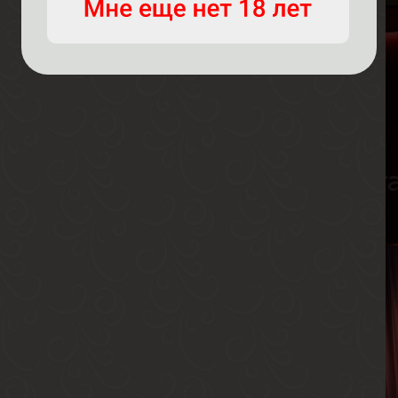
М
В
Р
В
Г
А
В