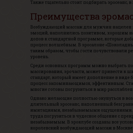
Также тщательно стоит подбирать эросеанс, в
Преимущества эрома
Возбуждающий массаж для мужчин нацелен н
эмоций, наполнились позитивом, хорошим н
допов к стандартной программе, которые доб
процесс волшебным. В эросалоне «Шоколадный
таким образом, чтобы гости почувствовали р
уровень.
Среди основных программ можно выбрать полу
массирования, эрочасти, может привести к 
стандарт, который имеет дополнение в виде б
процесс запоминающимся, эффективным. Стан
многие готовы погрузиться в мир расслаблени
Однако желающие полностью окунуться в в
длительный эросеанс, наполненный безгран
имитациями, незабываемыми ощущениями. В 
труда погрузиться в чудесное общение с пр
незабываемым. В эроклубе созданы все услов
королевский возбуждающий массаж в Москве 