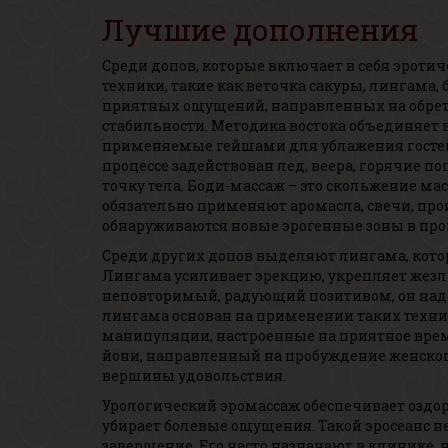
Лучшие дополнения
Среди допов, которые включает в себя эрот
техники, такие как веточка сакуры, лингама,
приятных ощущений, направленных на обрет
стабильности. Методика востока объединяет 
применяемые гейшами для ублажения гостей. 
процессе задействован лед, веера, горячие п
точку тела. Боди-массаж – это скольжение ма
обязательно применяют аромасла, свечи, пр
обнаруживаются новые эрогенные зоны в проц
Среди других допов выделяют лингама, кото
Лингама усиливает эрекцию, укрепляет жезл
неповторимый, радующий позитивом, он надо
лингама основан на применении таких техник,
манипуляции, настроенные на приятное вре
йони, направленный на пробуждение женског
вершины удовольствия.
Урологический эромассаж обеспечивает оздор
убирает болевые ощущения. Такой эросеанс н
завершение. Его часто назначают в клинике,