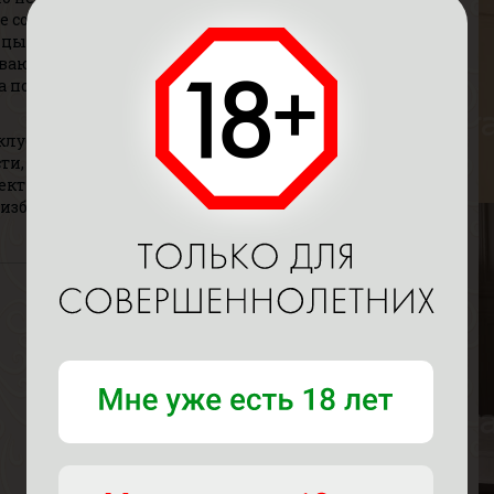
де созданы комфортные условия, продумано
ы проводят все на высшем уровне, используя
А
тся из-за предрассудков от эросеанса, но на самом
В
 позитив, окунуться с головой в мир релакса и
Р
В
клубе «Шоколадный заяц» приводит к улучшению
Г
ти, улучшается кроваток, кислород быстро достигает
ектно работать, улучшая общее самочувствие. Также
 избавляясь от негатива, наполняясь положительной
А
В
Р
В
Г