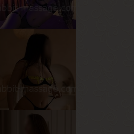
ост
156 см
ес
40 кг
рудь
1-й
ва
озраст
24
ост
175 см
ес
55 кг
рудь
2-й