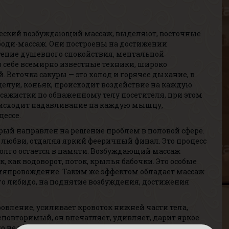
Р
В
Г
ический возбуждающий массаж, выделяют, восточные
 боди-массаж. Они построены на достижении
ение душевного спокойствия, ментальной
в себе всемирно известные техники, широко
Веточка сакуры — это холод и горячее дыхание, в
оцелуи, коньяк, происходит воздействие на каждую
ссажистки по обнаженному телу посетителя, при этом
оисходит надавливание на каждую мышцу,
ессе.
А
В
рый направлен на решение проблем в половой сфере.
Р
 любви, отдаляя яркий фееричный финал. Это процесс
В
лго остается в памяти. Возбуждающий массаж
Г
 как водоворот, поток, крылья бабочки. Это особые
мяпровождение. Таким же эффектом обладает массаж
о либидо, на поднятие возбуждения, достижения
овление, усиливает кровоток нижней части тела,
еповторимый, он впечатляет, удивляет, дарит яркое
 но не все желают посещать холодные стены