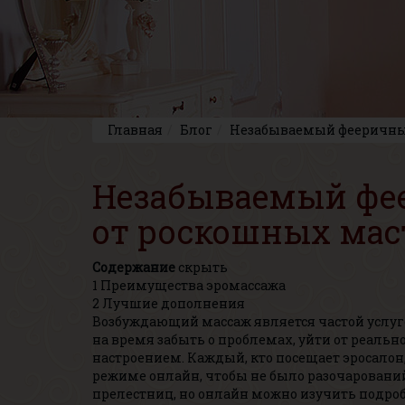
Главная
Блог
Незабываемый фееричный
Незабываемый фе
от роскошных мас
Содержание
скрыть
1
Преимущества эромассажа
2
Лучшие дополнения
Возбуждающий массаж является частой услуго
на время забыть о проблемах, уйти от реаль
настроением. Каждый, кто посещает эросалон
режиме онлайн, чтобы не было разочарований 
прелестниц, но онлайн можно изучить подробн