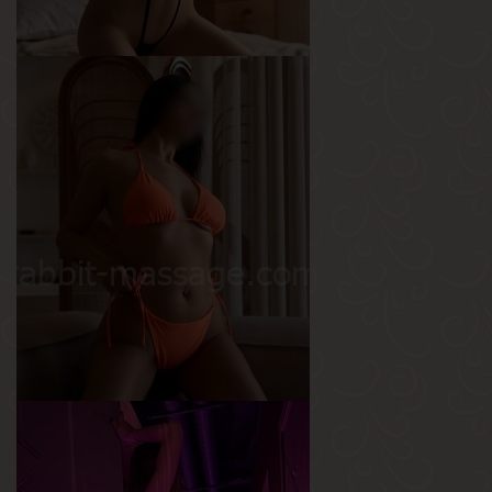
Катя
Возраст
25
Рост
170 см
Вес
50 кг
Грудь
1-й