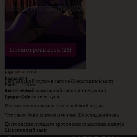
Грудь
2-й
Посмотреть всех (28)
Список статей
Ева
Возраст
24
Ваш райский отдых в салоне Шоколадный заяц
Рост
175 см
Эротический массажный салон для мужчин:
Вес
55 кг
преимущества и услуги
Грудь
2-й
Массаж с окончанием – ваш райский отдых
Что такое боди массаж в салоне Шоколадный заяц
Достоинства лучшего эротического массажа в клубе
Шоколадный заяц