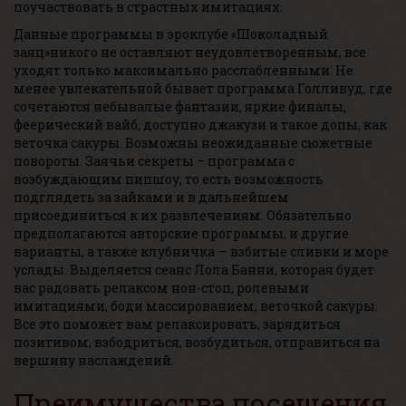
поучаствовать в страстных имитациях.
Данные программы в эроклубе «Шоколадный
заяц»никого не оставляют неудовлетворенным, все
уходят только максимально расслабленными. Не
менее увлекательной бывает программа Голливуд, где
сочетаются небывалые фантазии, яркие финалы,
феерический вайб, доступно джакузи и такое допы, как
веточка сакуры. Возможны неожиданные сюжетные
повороты. Заячьи секреты – программа с
возбуждающим пипшоу, то есть возможность
подглядеть за зайками и в дальнейшем
присоединиться к их развлечениям. Обязательно
предполагаются авторские программы, и другие
варианты, а также клубничка — взбитые сливки и море
услады. Выделяется сеанс Лола Банни, которая будет
вас радовать релаксом нон-стоп, ролевыми
имитациями, боди массированием, веточкой сакуры.
Все это поможет вам релаксировать, зарядиться
позитивом, взбодриться, возбудиться, отправиться на
вершину наслаждений.
Преимущества посещения