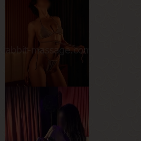
Анжелика
Возраст
23
Рост
165 см
Вес
58 кг
Грудь
3-й
Лора
Возраст
20
Рост
168 см
Вес
48 кг