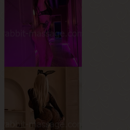
Алиса
Возраст
25
Рост
167 см
Вес
58 кг
Грудь
4-й
Дарина
Возраст
20
Рост
165 см
Вес
45 кг
Грудь
2-й