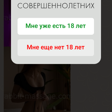
Рост
155 см
Вес
45 кг
Грудь
1.5-й
Кира
Возраст
20
Рост
168 см
Вес
49 кг
Грудь
2.5-й