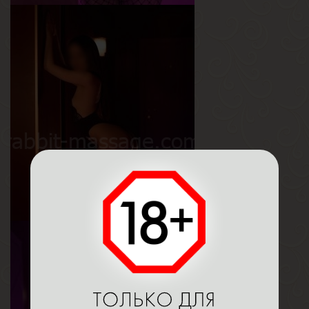
Регина
Возраст
19
Рост
170 см
Вес
55 кг
Грудь
3-й
Мия
Возраст
22