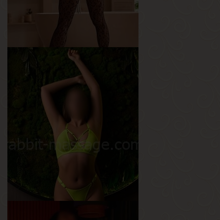
Аврора
Возраст
26
Рост
170 см
Вес
57 кг
Грудь
3-й