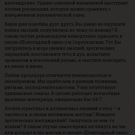
наслаждение. Однако основной изюминкой выступает
полная релаксация, которую можно сравнить с
извержением вулканической лавы.
Ваши дни подобны друг другу, Вы давно не ощущали
новых эмоций, соскучились по чему-то новому? В
таком случае рекомендуем немедленно приехать в
салон «Шоколадный заяц» у м.Серпуховская. Тут Вы
погрузитесь в море свежих эмоций, эротических
ощущений, восстановите тело и дух, испытаете
эромассаж и вселенский релакс, и захотите повторять
их вновь и вновь.
Любая процедура отличается уникальностью и
своеобразием. Мы прибегаем к разным техникам,
ритмам, последовательностям. У нас отсутствуют
одинаковые сеансы. В салоне работают волшебные
красивые мастерицы, ожидающие Вас 24/7.
Хотите страстных и деликатных касаний к телу — в
частности, к своим интимным местам? Жаждете
эротических наслаждений? Заскучали за чем-то
новым? В таком случае самое время заглянуть на час
или дольше в эро массаж в салоне «Шоколадный заяц»,