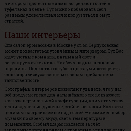
в котором прелестные дамы встречают гостей в
туфельках и белье. Тут можно побаловать себя
разными удовольствиями и погрузиться в омут
страстей.
Наши интерьеры
Спа салон эромассажа в Москве у ст. м. Серпуховская
может похвастаться утончённым интерьером. Тут Вас
ждут уютные комнаты, интимный свет и
регулируемая техника. На обоях видны шёлковые
переливы. Подсветка голубого цвета умиротворяет, а
благодаря «искусственным» свечам прибавляется
таинственность.
Фотографии интерьеров позволяют увидеть, что у нас
всё предусмотрено для насыщённого erotic massage:
жалюзи вертикальной конфигурации, климатическая
техника, уютные душевые, стойки-вешалки. Комнаты
целиком настраиваемые под гостей — возможен выбор
музыки по своему вкусу, света, температуры в
помещении. Особый шарм создаётся за счёт
зеркальных колонн рядом с кроватями, усиливающих