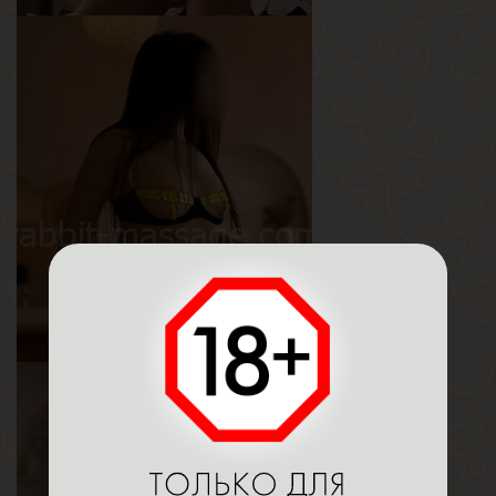
Стелла
Возраст
35
Рост
168 см
Вес
56 кг
Грудь
1-й
Алина
Возраст
24