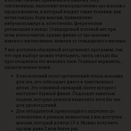
собственным, выполнит непосредственно эро массаж с
продолжением, в который входят такие техники, как
ветка сакуры, боди массаж, применение
вибромассажёра и, естественно, феерическая
релаксация в конце. Стандартный половой акт при
этом исключается, однако финал от эро массажа
намного интенсивнее, нежели от стандартного интима.
У нас доступен обширный ассортимент программ, так
что при выборе можно учитывать, сколь сильно Вы
проголодались без женских ласк. Главные варианты,
предлагаемые нами:
Классический плюс эротический этапы массажа
для тех, кто соблюдает диету в чувственных
делах. Это основной сценарий, после которого
наступает бурный финал. Подходит занятым
людям, которые решили выделить хотя бы час
для удовольствий.
Для обладателей превосходного аппетита по
отношению к разным нежностям у нас доступен
массаж, который длится 1,5 ч. Можно получить
оргазм даже 2 или более раз.