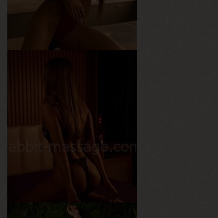
Валерия
Возраст
22
Рост
155 см
Вес
45 кг
Грудь
3-й