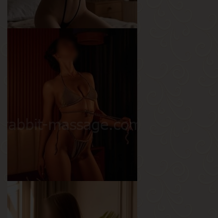
Катя
Возраст
25
Рост
170 см
Вес
50 кг
Грудь
1-й