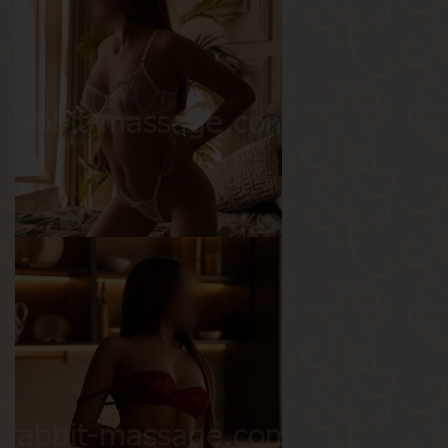
Лора
Возраст
20
Рост
168 см
Вес
48 кг
Грудь
2-й
Ксюша
Возраст
20
Рост
165 см
Вес
48 кг
Грудь
2-й