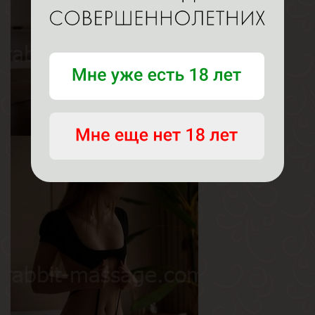
Рост
160 см
Вес
50 кг
Грудь
2-й
Алиса
Возраст
25
Рост
167 см
Вес
58 кг
Грудь
4-й