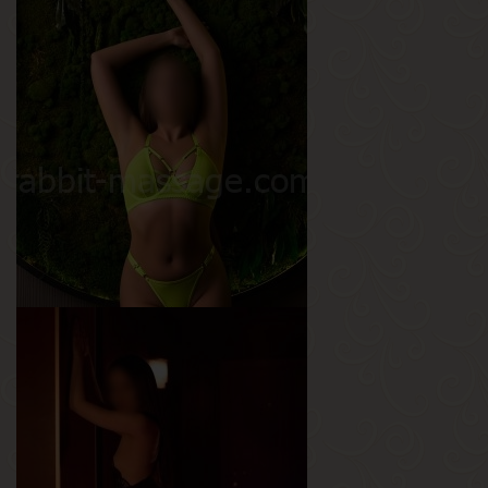
Саша
Возраст
26
Рост
168 см
Вес
55 кг
Грудь
3-й
Анжелика
Возраст
23
Рост
165 см
Вес
58 кг