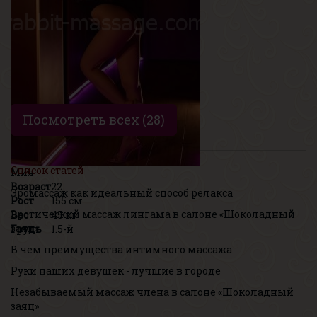
Грудь
3-й
Посмотреть всех (28)
Список статей
Мия
Возраст
22
Эромассаж как идеальный способ релакса
Рост
155 см
Эротический массаж лингама в салоне «Шоколадный
Вес
45 кг
заяц»
Грудь
1.5-й
В чем преимущества интимного массажа
Руки наших девушек - лучшие в городе
Незабываемый массаж члена в салоне «Шоколадный
заяц»